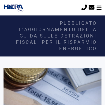
PUBBLICATO
L’AGGIORNAMENTO DELLA
GUIDA SULLE DETRAZIONI
FISCALI PER IL RISPARMIO
ENERGETICO