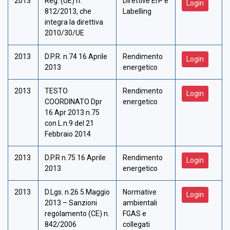
2013
Reg. (UE) n.
Direttive ErP e
Login
812/2013, che
Labelling
integra la direttiva
2010/30/UE
2013
D.P.R. n.74 16 Aprile
Rendimento
Login
2013
energetico
2013
TESTO
Rendimento
Login
COORDINATO Dpr
energetico
16 Apr 2013 n.75
con L.n.9 del 21
Febbraio 2014
2013
D.P.R n.75 16 Aprile
Rendimento
Login
2013
energetico
2013
D.Lgs. n.26 5 Maggio
Normative
Login
2013 – Sanzioni
ambientali
regolamento (CE) n.
FGAS e
842/2006
collegati