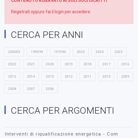
CONTENUTO RISERVATO AI SOLI SOCI ISCRITTI
Registrati oppure fai il login per accedere.
CERCA PER ANNI
200005
199099
197090
2025
2024
2023
2022
2021
2020
2019
2018
2017
2016
2015
2014
2013
2012
2011
2010
2009
2008
2007
2006
CERCA PER ARGOMENTI
Interventi di riqualificazione energetica - Com