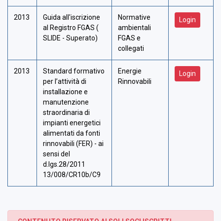
2013
Guida all'iscrizione
Normative
Login
al Registro FGAS (
ambientali
SLIDE - Superato)
FGAS e
collegati
2013
Standard formativo
Energie
Login
per l’attività di
Rinnovabili
installazione e
manutenzione
straordinaria di
impianti energetici
alimentati da fonti
rinnovabili (FER) - ai
sensi del
d.lgs.28/2011
13/008/CR10b/C9