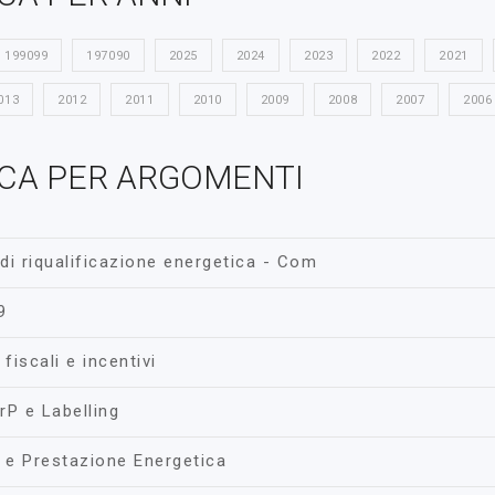
199099
197090
2025
2024
2023
2022
2021
013
2012
2011
2010
2009
2008
2007
2006
CA PER ARGOMENTI
 di riqualificazione energetica - Com
9
 fiscali e incentivi
ErP e Labelling
a e Prestazione Energetica