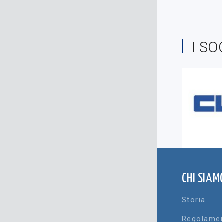
I SO
CHI SIAM
Storia
Regolame