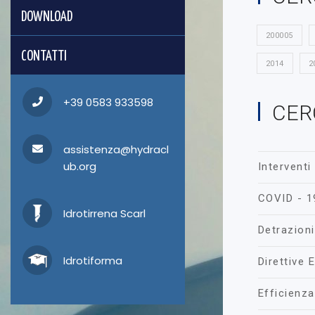
DOWNLOAD
200005
CONTATTI
2014
2
+39 0583 933598
CER
assistenza@hydracl
ub.org
Interventi
COVID - 1
Idrotirrena Scarl
Detrazioni
Idrotiforma
Direttive 
Efficienz